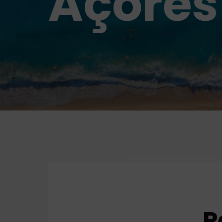
Açores
P