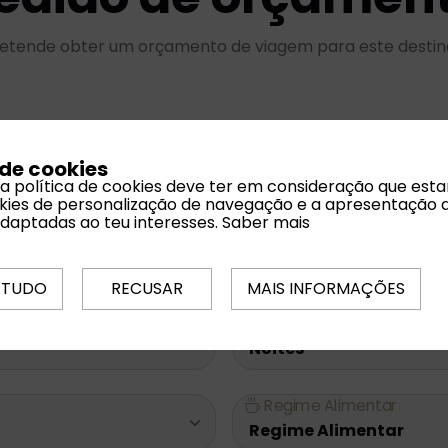
etende obter um orçamento de viagem para este desti
 de cookies
Email *
 a política de cookies deve ter em consideração que est
ookies de personalização de navegação e a apresentação 
adaptadas ao teu interesses.
Saber mais
Datas Flexíveis
 TUDO
RECUSAR
MAIS INFORMAÇÕES
Noites
Regime Alimentar