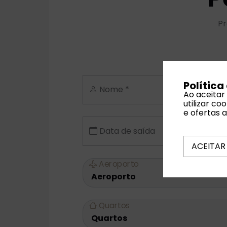
Pr
Política
Nome *
Ao aceitar
utilizar c
e ofertas 
Data de saída
ACEITAR
Aeroporto
Quartos