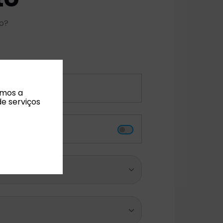
no?
amos a
de serviços