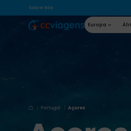
Sobre Nós
Europa
Áfr
|
Portugal
|
Açores