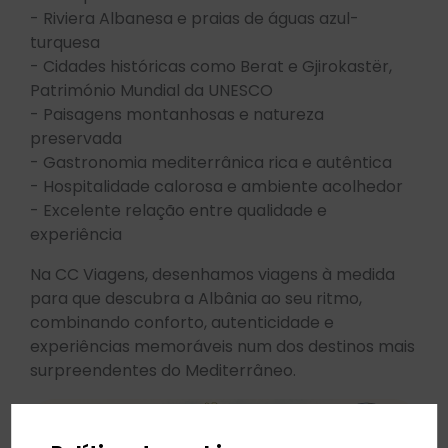
- Riviera Albanesa e praias de águas azul-
turquesa
- Cidades históricas como Berat e Gjirokastër,
Património Mundial da UNESCO
- Paisagens montanhosas e natureza
preservada
- Gastronomia mediterrânica rica e autêntica
- Hospitalidade calorosa e ambiente acolhedor
- Excelente relação entre qualidade e
experiência
Na CC Viagens, desenhamos viagens à medida
para que descubra a Albânia ao seu ritmo,
combinando conforto, autenticidade e
experiências memoráveis num dos destinos mais
surpreendentes do Mediterrâneo.