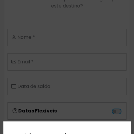
este destino?
Nome *
Email *
Data de saída
Datas Flexíveis
Aeroporto