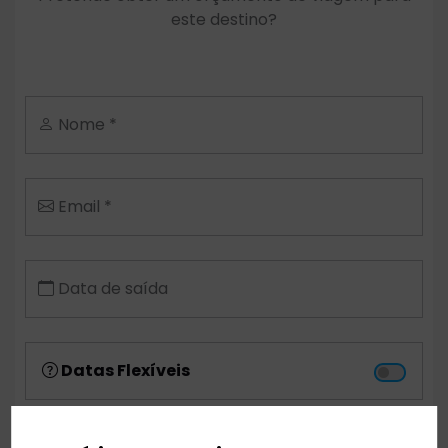
este destino?
Nome *
Email *
Data de saída
Datas Flexíveis
Aeroporto