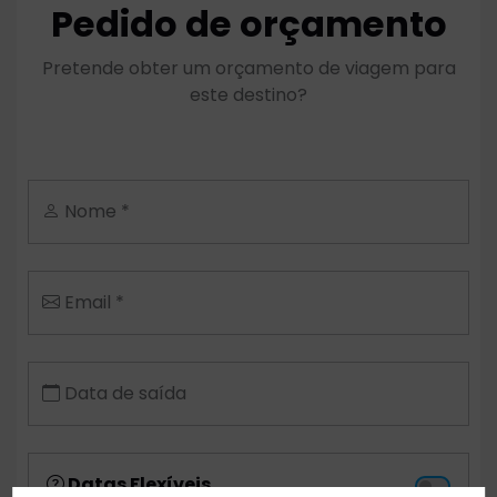
Pedido de orçamento
Pretende obter um orçamento de viagem para
este destino?
Nome *
Email *
Data de saída
Datas Flexíveis