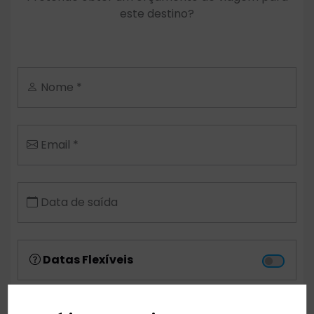
este destino?
Nome *
Email *
Data de saída
Datas Flexíveis
Aeroporto