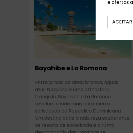
e ofertas 
ACEITAR
Bayahibe e La Romana
Entre praias de areia branca, águas
azul-turquesa e uma atmosfera
tranquila, Bayahibe e La Romana
revelam o lado mais autêntico e
sofisticado da República Dominicana.
Um destino onde a natureza exuberante,
os resorts de excelência e o ritmo
descontraído das Caraíbas se