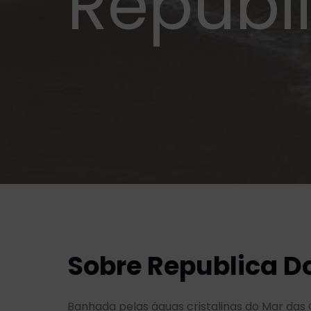
Republ
Sobre Republica 
Banhada pelas águas cristalinas do Mar das 