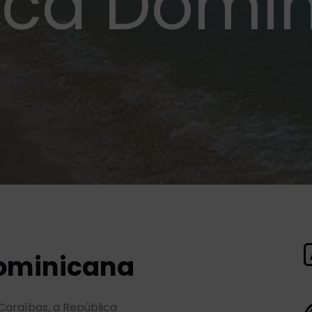
ica Domi
Dominicana
Caraíbas, a República