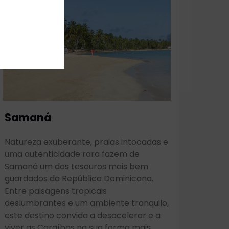
Samaná
Natureza exuberante, praias intocadas e
uma autenticidade rara fazem de
Samaná um dos tesouros mais bem
guardados da República Dominicana.
Entre paisagens tropicais
deslumbrantes e um ambiente tranquilo,
este destino convida a desacelerar e a
viver as Caraíbas na sua forma mais