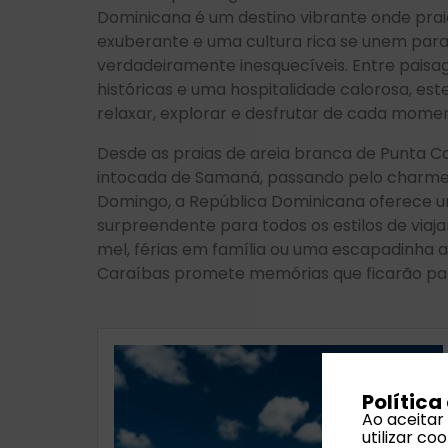
Dominicana é um destino vibrante onde prai
exuberante e uma cultura rica se unem para 
verdadeiramente inesquecíveis. Entre paisag
históricas e uma hospitalidade calorosa, est
relaxar, explorar e desfrutar de cada mome
Desde as praias de areia branca de Punta C
intocada de Samaná, passando pelo charme 
Domingo, a República Dominicana oferece u
surpreendente para todos os estilos de viaja
mel, férias em família ou uma escapadinha ao
Caraíbas promete memórias que ficarão pa
Política
Ao aceitar
utilizar c