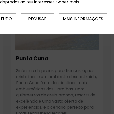
adaptadas ao teu interesses.
Saber mais
 TUDO
RECUSAR
MAIS INFORMAÇÕES
Punta Cana
Sinónimo de praias paradisíacas, águas
cristalinas e um ambiente descontraído,
Punta Cana é um dos destinos mais
emblemáticos das Caraíbas. Com
quilómetros de areia branca, resorts de
excelência e uma vasta oferta de
experiências, é o cenário perfeito para
umas férias inesquecíveis.