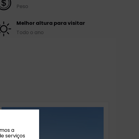
Peso
Melhor altura para visitar
Todo o ano
amos a
de serviços