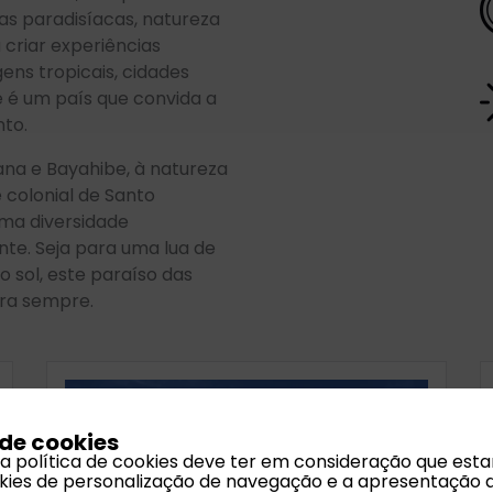
as paradisíacas, natureza
criar experiências
ens tropicais, cidades
e é um país que convida a
nto.
ana e Bayahibe, à natureza
colonial de Santo
ma diversidade
nte. Seja para uma lua de
 sol, este paraíso das
ra sempre.
 de cookies
 a política de cookies deve ter em consideração que est
ookies de personalização de navegação e a apresentação 