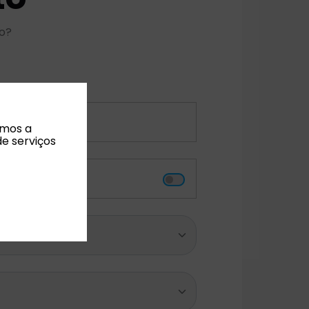
no?
amos a
de serviços