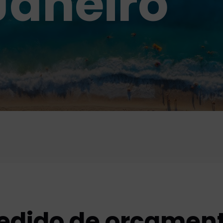
Janeiro
edido de orçamen