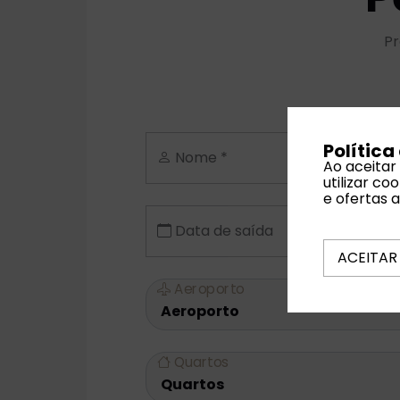
Pr
Política
Nome *
Ao aceitar
utilizar c
e ofertas 
Data de saída
ACEITAR
Aeroporto
Quartos