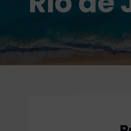
Rio de 
P