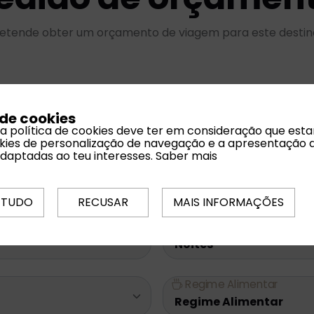
etende obter um orçamento de viagem para este desti
 de cookies
Email *
 a política de cookies deve ter em consideração que est
ookies de personalização de navegação e a apresentação 
adaptadas ao teu interesses.
Saber mais
Datas Flexíveis
 TUDO
RECUSAR
MAIS INFORMAÇÕES
Noites
Regime Alimentar