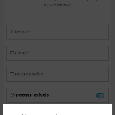
este destino?
Nome *
Email *
Data de saída
Datas Flexíveis
Aeroporto