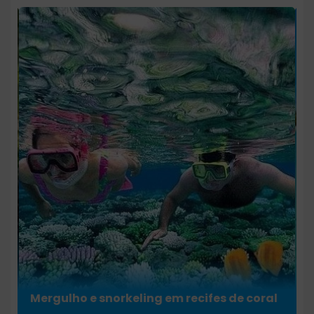
al
Mergulho e snorkeling em recifes de coral
E