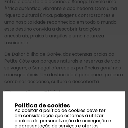
Entre o deserto e o oceano, o Senegal revela uma
África autêntica, vibrante e acolhedora. Com uma
riqueza cultural única, paisagens contrastantes e
uma hospitalidade reconhecida em todo o mundo,
este destino convida a descobrir tradições
ancestrais, praias tranquilas e uma natureza
fascinante.
De Dakar à Ilha de Gorée, das extensas praias da
Petite Côte aos parques naturais e reservas de vida
selvagem, o Senegal oferece experiências genuínas
e inesquecíveis. Um destino ideal para quem procura
combinar descanso, cultura e descoberta.
Língua Oficial
Francês
Política de cookies
Ao aceitar a política de cookies deve ter
em consideração que estamos a utilizar
Moeda
cookies de personalização de navegação e
Franco CFA (XOF)
a apresentação de serviços e ofertas