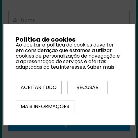
Nome
Política de cookies
E-mail
Ao aceitar a política de cookies deve ter
em consideração que estamos a utilizar
cookies de personalização de navegação e
a apresentação de serviços e ofertas
Telefone
adaptadas ao teu interesses.
Saber mais
ACEITAR TUDO
RECUSAR
Password
Ao se registar, está a consentir os nossos
termos
MAIS INFORMAÇÕES
e condições
Registar