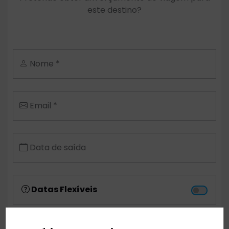
este destino?
Nome *
Email *
Data de saída
Datas Flexíveis
Aeroporto