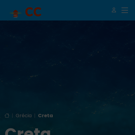
|
Grécia
|
Creta
Creta