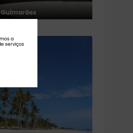
Guimarães
amos a
de serviços